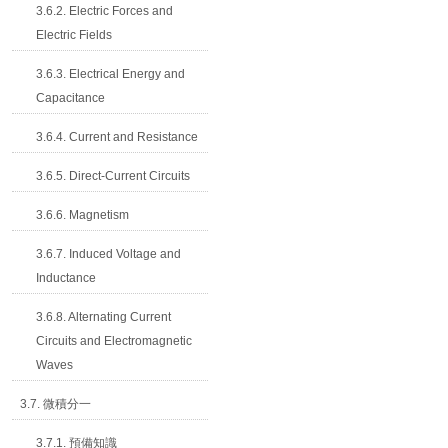
3.6.2. Electric Forces and
Electric Fields
3.6.3. Electrical Energy and
Capacitance
3.6.4. Current and Resistance
3.6.5. Direct-Current Circuits
3.6.6. Magnetism
3.6.7. Induced Voltage and
Inductance
3.6.8. Alternating Current
Circuits and Electromagnetic
Waves
3.7. 微積分一
3.7.1. 預備知識