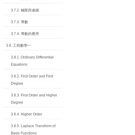
3.7.2. 極限與連續
3.7.3. 導數
3.7.4. 導數的應用
3.8. 工程數學一
3.8.1. Ordinary Differential
Equations
3.8.2. First Order and First
Degree
3.8.3. First Order and Higher
Degree
3.8.4. Higher Order
3.8.5. Laplace Transform of
Basic Functions