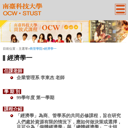
:::
目前位置：
主選單
>
商管學院
>
經濟學一
經濟學一
任課老師
企業管理系
李東杰
老師
學 期 別
99學年度 第一學期
課程介紹
「經濟學」為商、管學系的共同必修課程，旨在研究
人們處於資源有限的情況下，應如何做決策或選擇，
且可分為「個體經濟學」與「總體經濟學」二大領