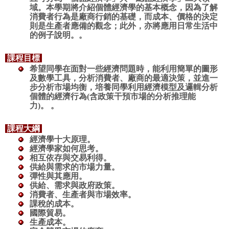
域。本學期將介紹個體經濟學的基本概念，因為了解
消費者行為是廠商行銷的基礎，而成本、價格的決定
則是生產者應備的觀念；此外，亦將應用日常生活中
的例子說明。
。
課程目標
希望同學在面對一些經濟問題時，能利用簡單的圖形
及數學工具，分析消費者、廠商的最適決策，並進一
步分析市場均衡，培養同學利用經濟模型及邏輯分析
個體的經濟行為(含政策干預市場的分析推理能
力)。
。
課程大綱
經濟學十大原理
。
經濟學家如何思考
。
相互依存與交易利得
。
供給與需求的市場力量。
彈性與其應用。
供給、需求與政府政策
。
消費者、生產者與市場效率
。
課稅的成本
。
國際貿易
。
生產成本
。