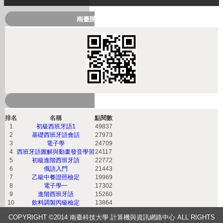
南臺開放式課程QRcode
熱門課程
排名
名稱
點閱數
1
初級西班牙語1
49837
2
基礎西班牙語會話
27973
3
電子學
24709
4
西班牙語圖解與動畫發音學習
24117
5
初級進階西班牙語
22772
6
俄語入門
21443
7
乙級中餐證照檢定
19969
8
電子學一
17302
9
進階西班牙語
15260
10
飲料調製丙級檢定
13864
:::
COPYRIGHT ©2014 南臺科技大學 計算機與資訊網路中心 ALL RIGHTS