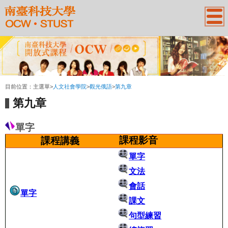
:::
目前位置：
主選單
>
人文社會學院
>
觀光俄語
>
第九章
第九章
單字
課程影音
課程講義
單字
文法
會話
單字
課文
句型練習