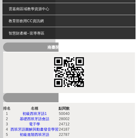
雲嘉南區域教學資源中心
教育部創用CC資訊網
智慧財產權--宣導專區
南臺開放式課程QRcode
熱門課程
排名
名稱
點閱數
1
初級西班牙語1
50040
2
基礎西班牙語會話
28002
3
電子學
24712
4
西班牙語圖解與動畫發音學習
24187
5
初級進階西班牙語
22787