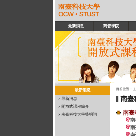
:::
最新消息
商管學院
:::
:::
目前位置：
主
最新消息
南臺
最新消息
開放式課程簡介
南臺
南臺科技大學聲明詞
南
南
南