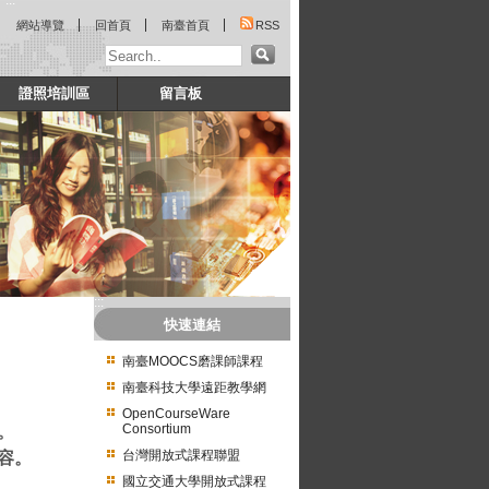
:::
網站導覽
回首頁
南臺首頁
RSS
證照培訓區
留言板
:::
快速連結
南臺MOOCS磨課師課程
南臺科技大學遠距教學網
OpenCourseWare
Consortium
。
台灣開放式課程聯盟
容。
國立交通大學開放式課程