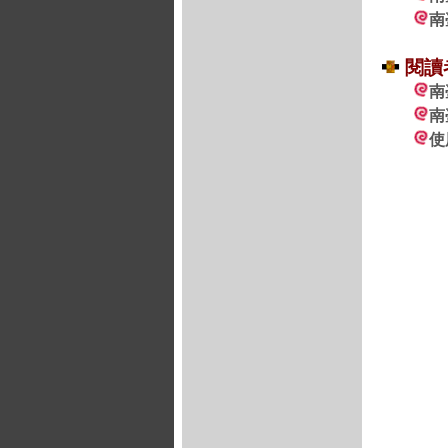
南
閱讀
南
南
使