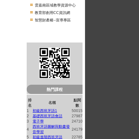
雲嘉南區域教學資源中心
教育部創用CC資訊網
智慧財產權--宣導專區
南臺開放式課程QRcode
熱門課程
排
點閱
名稱
名
數
1
初級西班牙語1
50015
2
基礎西班牙語會話
27987
3
電子學
24710
西班牙語圖解與動畫發
4
24179
音學習
5
初級進階西班牙語
22785