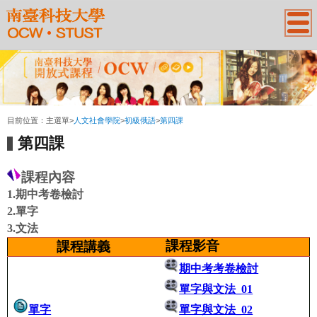
:::
目前位置：
主選單
>
人文社會學院
>
初級俄語
>
第四課
第四課
課程內容
1.期中考卷檢討
2.單字
3.文法
課程影音
課程講義
期中考考卷檢討
單字與文法_01
單字
單字與文法_02