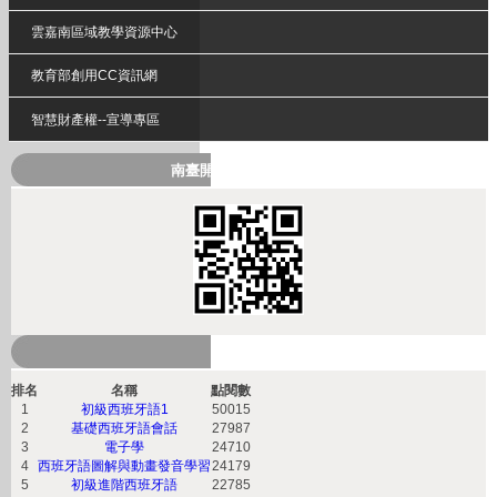
雲嘉南區域教學資源中心
教育部創用CC資訊網
智慧財產權--宣導專區
南臺開放式課程QRcode
熱門課程
排名
名稱
點閱數
1
初級西班牙語1
50015
2
基礎西班牙語會話
27987
3
電子學
24710
4
西班牙語圖解與動畫發音學習
24179
5
初級進階西班牙語
22785