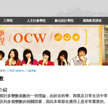
工學院
人文社會學院
數位設計學院
通識教育課程
選單
>
工學院
>
微積分二
>
偏導數
數
介紹
探討多變數函數的一些理論，由於在科學、商業及日常生活中常
及到多個變數的相關因素，因此本章節在應用上是非常重要的。