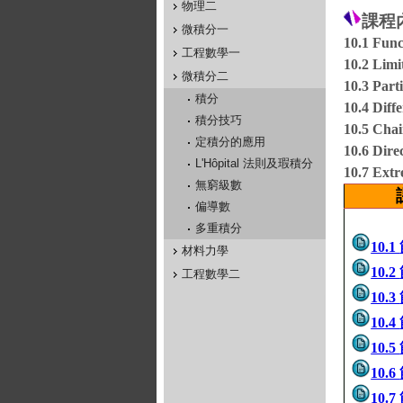
物理二
課程
微積分一
10.1 Func
工程數學一
10.2 Limi
微積分二
10.3 Parti
積分
10.4 Diffe
積分技巧
10.5 Chai
定積分的應用
10.6 Dire
L'Hôpital 法則及瑕積分
10.7 Extr
無窮級數
偏導數
多重積分
10.1
材料力學
10.2
工程數學二
10.3
10.4
10.5
10.6
10.7