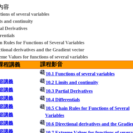
內容
tions of several variables
ts and continuity
al Derivatives
rentials
n Rules for Functions of Several
Variables
ctional derivatives and the Gradient vector
eme Values for functions of several
variables
課程影音
課程講義
10.1 Functions of several variables
節講義
10.2 Limits and continuity
節講義
10.3 Partial Derivatives
節講義
10.4 Differentials
節講義
10.5 Chain Rules for Functions of Several
節講義
Variables
節講義
10.6 Directional derivatives and the Gradie
節講義
10.7 Extreme Values for functions of severa