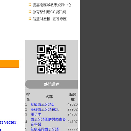
雲嘉南區域教學資源中心
教育部創用CC資訊網
智慧財產權--宣導專區
南臺開放式課程QRcode
熱門課程
排
點閱
名稱
名
數
1
初級西班牙語1
49826
2
基礎西班牙語會話
27962
3
電子學
24707
西班牙語圖解與動畫發
nt vector
4
24107
音學習
5
初級進階西班牙語
22772
l