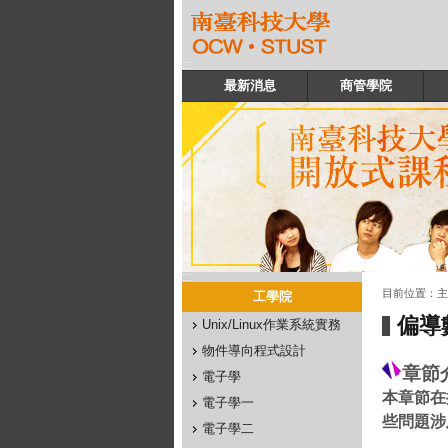
:::
最新消息
商管學院
:::
:::
目前位置：
主
工學院
偏導
Unix/Linux作業系統實務
物件導向程式設計
章節
電子學
本章節在
電子學一
些問題涉
電子學二