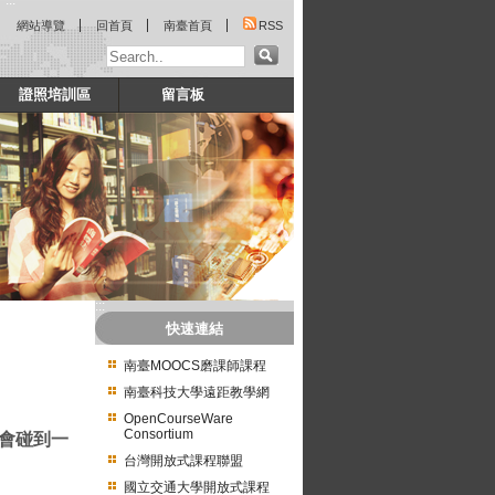
:::
網站導覽
回首頁
南臺首頁
RSS
證照培訓區
留言板
:::
快速連結
南臺MOOCS磨課師課程
南臺科技大學遠距教學網
OpenCourseWare
Consortium
會碰到一
台灣開放式課程聯盟
國立交通大學開放式課程