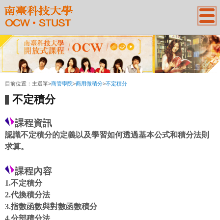
:::
目前位置：
主選單
>
商管學院
>
商用微積分
>
不定積分
不定積分
課程資訊
認識不定積分的定義以及學習如何透過基本公式和積分法則
求算。
課程
內容
1.
不定積分
2.
代換積分法
3.
指數函數與對數函數積分
4.
分部積分法