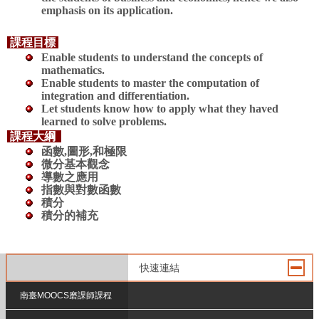
emphasis on its application.
課程目標
Enable students to understand the concepts of
mathematics
.
Enable
students to master the computation of
integration and differentiation
.
Let students know how to apply what they haved
learned to solve problems.
課程大綱
函數,圖形,和極限
微分基本觀念
導數之應用
指數與對數函數
積分
積分的補充
快速連結
南臺MOOCS磨課師課程