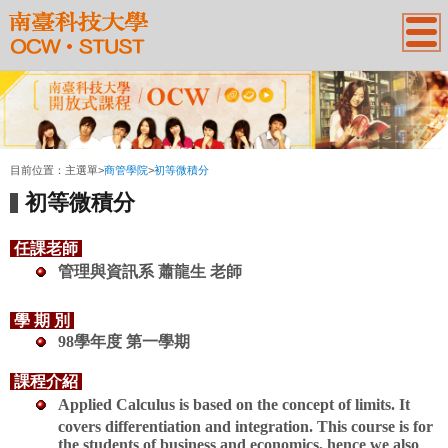
:::
目前位置：
主選單
>
商管學院
>
初等微積分
初等微積分
任課老師
管理與資訊系
蕭龍生
老師
學 期 別
98學年度 第一學期
課程介紹
Applied Calculus is based on the concept of limits. It
covers differentiation and integration. This course is for
the students of business and economics, hence we also