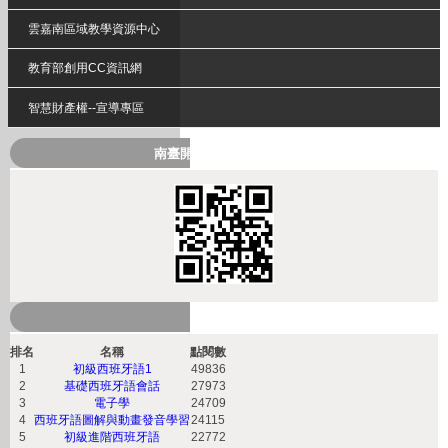
雲嘉南區域教學資源中心
教育部創用CC資訊網
智慧財產權--宣導專區
南臺開放式課程QRcode
熱門課程
排名
名稱
點閱數
1
初級西班牙語1
49836
2
基礎西班牙語會話
27973
3
電子學
24709
4
西班牙語圖解與動畫發音學習
24115
5
初級進階西班牙語
22772