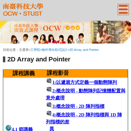
:::
目前位置：
主選單
>
工學院
>
物件導向程式設計
>
2D Array and Pointer
2D Array and Pointer
課程影音
課程講義
1:以遞迴方式定義一個動態陣列
2:概念說明 - 動態陣列記憶體配置與
意外處理
3:概念說明 - 2D 陣列指標
4:概念說明 - 2D 陣列指標與 1D 陣
列指標的差
異
4.1
節講義