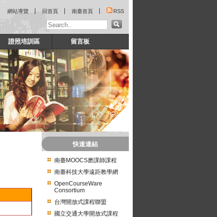
:::
網站導覽
回首頁
南臺首頁
RSS
證照培訓區
留言板
:::
快速連結
南臺MOOCS磨課師課程
南臺科技大學遠距教學網
OpenCourseWare
Consortium
台灣開放式課程聯盟
國立交通大學開放式課程