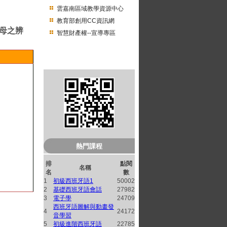
雲嘉南區域教學資源中心
教育部創用CC資訊網
母之辨
智慧財產權--宣導專區
音
南臺開放式課程QRcode
熱門課程
排
點閱
名稱
名
數
1
初級西班牙語1
50002
2
基礎西班牙語會話
27982
3
電子學
24709
西班牙語圖解與動畫發
4
24172
音學習
5
初級進階西班牙語
22785