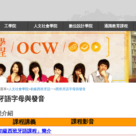
工學院
人文社會學院
數位設計學院
通識教育課程
選單
>
人文社會學院
>
初級西班牙語一
>
西班牙語字母與發音
牙語字母與發音
程介紹
課程影音
課程講義
「初級西班牙語課程」簡介