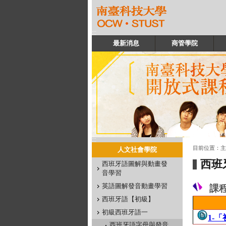
:::
最新消息
商管學院
:::
:::
目前位置：
主
人文社會學院
西班
西班牙語圖解與動畫發
音學習
英語圖解發音動畫學習
課
西班牙語【初級】
初級西班牙語一
1-
西班牙語字母與發音