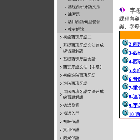
基礎西班牙語文法
字
練習題
課程內容
活用西語句型發音
識
、
字母
教材解說
初級西班牙語二
2-
基礎西班牙語文法速成
練習題解說
3-
基礎西班牙語會話
4-
西班牙語文法【中級】
5-
初級進階西班牙語
6-音
進階西班牙語
7-重
進階西班牙語文法速成
8-連
練習題解說
德語發音
9-
俄語入門
10
初級俄語
實用俄語
觀光俄語