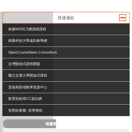
快速連結
南臺MOOCS磨課師課程
南臺科技大學遠距教學網
OpenCourseWare Consortium
台灣開放式課程聯盟
國立交通大學開放式課程
雲嘉南區域教學資源中心
教育部創用CC資訊網
智慧財產權--宣導專區
南臺開放式課程QRcode