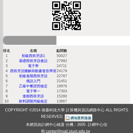
熱門課程
排名
名稱
點閱數
1
初級西班牙語1
50027
2
基礎西班牙語會話
27992
3
電子學
24711
4
西班牙語圖解與動畫發音學習
24179
5
初級進階西班牙語
22787
6
俄語入門
21451
7
乙級中餐證照檢定
19976
8
電子學一
17303
9
進階西班牙語
15280
10
飲料調製丙級檢定
13867
:::
COPYRIGHT ©2014 南臺科技大學 計算機與資訊網路中心 ALL RIGHTS
RESERVED
.
本網頁由計網中心維護 分機：2605 計網中心信
箱:
center@mail.stust.edu.tw