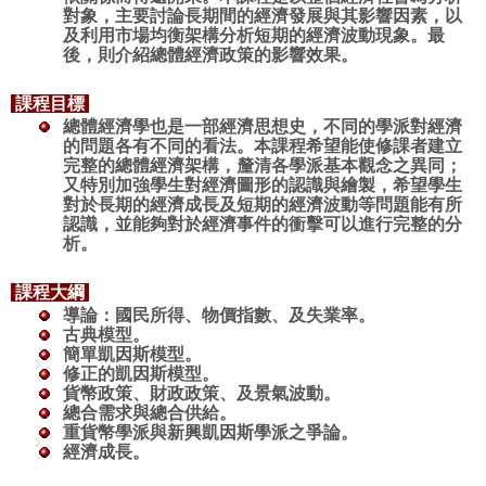
對象，主要討論長期間的經濟發展與其影響因素，以
及利用市場均衡架構分析短期的經濟波動現象。最
後，則介紹總體經濟政策的影響效果
。
課程目標
總體經濟學也是一部經濟思想史，不同的學派對經濟
的問題各有不同的看法。本課程希望能使修課者建立
完整的總體經濟架構，釐清各學派基本觀念之異同；
又特別加強學生對經濟圖形的認識與繪製，希望學生
對於長期的經濟成長及短期的經濟波動等問題能有所
認識，並能夠對於經濟事件的衝擊可以進行完整的分
析
。
課程大綱
導論：國民所得、物價指數、及失業率
。
古典模型
。
簡單凱因斯模型
。
修正的凱因斯模型
。
貨幣政策、財政政策、及景氣波動。
總合需求與總合供給
。
重貨幣學派與新興凱因斯學派之爭論
。
經濟成長
。