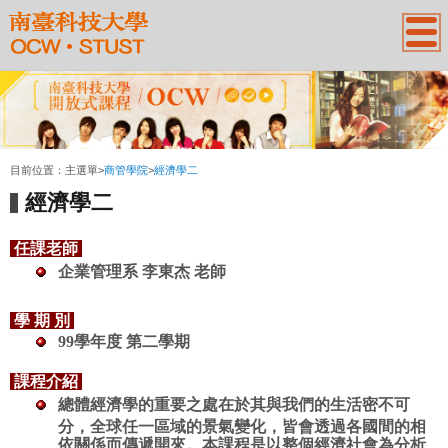
:::
目前位置：
主選單
>
商管學院
>
經濟學二
經濟學二
任課老師
企業管理系
李東杰
老師
學 期 別
99學年度 第二學期
課程介紹
總體經濟學的重要之處在於其與我們的生活密不可
分，全球任一區域的景氣變化，皆會透過各國間的相
依關係而傳遞開來。本課程是以整個經濟社會為分析