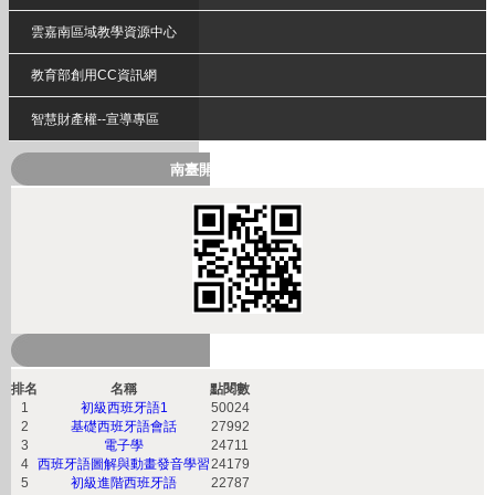
雲嘉南區域教學資源中心
教育部創用CC資訊網
智慧財產權--宣導專區
南臺開放式課程QRcode
熱門課程
排名
名稱
點閱數
1
初級西班牙語1
50024
2
基礎西班牙語會話
27992
3
電子學
24711
4
西班牙語圖解與動畫發音學習
24179
5
初級進階西班牙語
22787