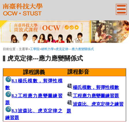
:::
目前位置：
主選單
>
工學院
>
材料力學
>
虎克定律---應力應變關係式
虎克定律---應力應變關係式
課程影音
課程講義
8.1楊氏模數，剪彈性模
楊氏模數，剪彈性模數
數
8.2工程應力應變圖練習
工程應力應變圖練習題
題
波森比、虎克定律之練習
8.3波森比、虎克定律之
題
練習題