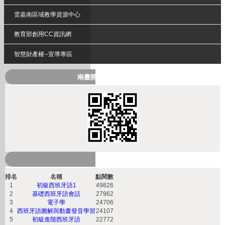
雲嘉南區域教學資源中心
教育部創用CC資訊網
智慧財產權--宣導專區
南臺開放式課程QRcode
熱門課程
排名
名稱
點閱數
1
初級西班牙語1
49826
2
基礎西班牙語會話
27962
3
電子學
24706
4
西班牙語圖解與動畫發音學習
24107
5
初級進階西班牙語
22772