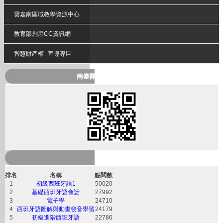
雲嘉南區域教學資源中心
教育部創用CC資訊網
智慧財產權--宣導專區
南臺開放式課程QRcode
熱門課程
排名
名稱
點閱數
1
初級西班牙語1
50020
2
基礎西班牙語會話
27992
3
電子學
24710
4
西班牙語圖解與動畫發音學習
24179
5
初級進階西班牙語
22786