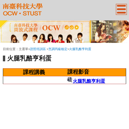
:::
目前位置：
主選單
>
證照培訓區
>
烹調丙級檢定
>
火腿乳酪亨利蛋
火腿乳酪亨利蛋
課程影音
課程講義
火腿乳酪亨利蛋