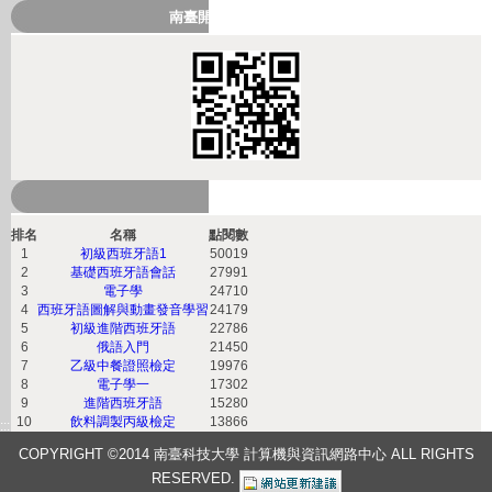
南臺開放式課程QRcode
熱門課程
排名
名稱
點閱數
1
初級西班牙語1
50019
2
基礎西班牙語會話
27991
3
電子學
24710
4
西班牙語圖解與動畫發音學習
24179
5
初級進階西班牙語
22786
6
俄語入門
21450
7
乙級中餐證照檢定
19976
8
電子學一
17302
9
進階西班牙語
15280
10
飲料調製丙級檢定
13866
:::
COPYRIGHT ©2014 南臺科技大學 計算機與資訊網路中心 ALL RIGHTS
RESERVED
.