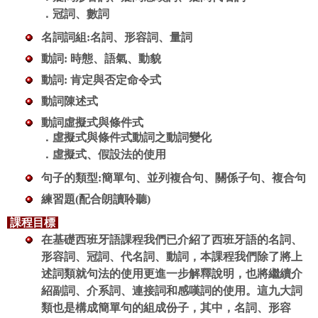
．
冠詞、數詞
名詞詞組:名詞、形容詞、量詞
動詞: 時態、語氣、動貌
動詞: 肯定與否定命令式
動詞陳述式
動詞虛擬式與條件式
．
虛擬式與條件式動詞之動詞變化
．
虛擬式、假設法的使用
句子的類型
:簡單句、並列複合句、關係子句、複合句
練習題(配合朗讀聆聽)
課程目標
在基礎西班牙語課程我們已介紹了西班牙語的名詞、
形容詞、冠詞、代名詞、動詞，本課程我們除了將上
述詞類就句法的使用更進一步解釋說明，也將繼續介
紹副詞、介系詞、連接詞和感嘆詞的使用。這九大詞
類也是構成簡單句的組成份子，其中，名詞、形容