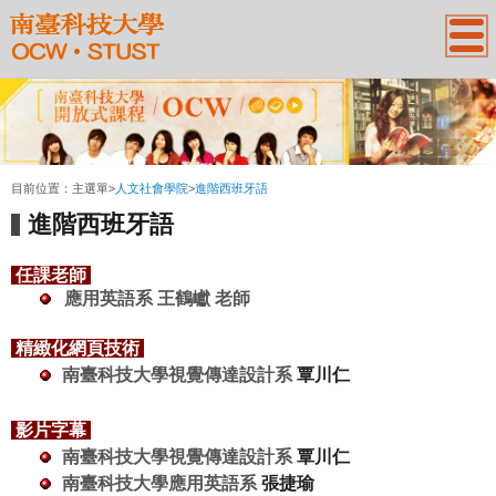
:::
目前位置：
主選單
>
人文社會學院
>
進階西班牙語
進階西班牙語
任課老師
應用英語系 王鶴巘 老師
精緻化網頁技術
南
臺
科技大學視覺傳達設計系
覃川仁
影片字幕
南
臺
科技大學視覺傳達設計系
覃川仁
南
臺
科技大學應用英語系
張捷瑜