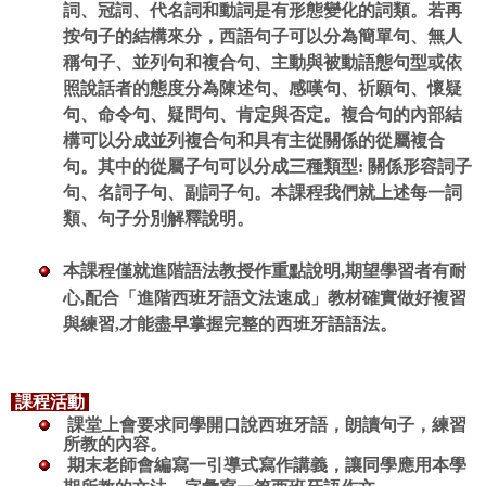
詞、冠詞、代名詞和動詞是有形態變化的詞類。若再
按句子的結構來分，西語句子可以分為簡單句、無人
稱句子、並列句和複合句、主動與被動語態句型或依
照說話者的態度分為陳述句、感嘆句、祈願句、懷疑
句、命令句、疑問句、肯定與否定。複合句的內部結
構可以分成並列複合句和具有主從關係的從屬複合
句。其中的從屬子句可以分成三種類型: 關係形容詞子
句、名詞子句、副詞子句。本課程我們就上述每一詞
類、句子分別解釋說明。
本課程僅就進階語法教授作重點說明,期望學習者有耐
心,配合「進階西班牙語文法速成」教材確實做好複習
與練習,才能盡早掌握完整的西班牙語語法。
課程活動
課堂上會要求同學開口說西班牙語，朗讀句子，練習
所教的內容。
期末老師會編寫一引導式寫作講義，讓同學應用本學