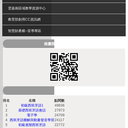
雲嘉南區域教學資源中心
教育部創用CC資訊網
智慧財產權--宣導專區
南臺開放式課程QRcode
熱門課程
排名
名稱
點閱數
1
初級西班牙語1
49836
2
基礎西班牙語會話
27973
3
電子學
24709
4
西班牙語圖解與動畫發音學習
24117
5
初級進階西班牙語
22772