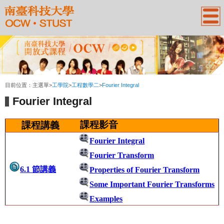
:::
目前位置：
主選單
>
工學院
>
工程數學二
>
Fourier Integral
Fourier Integral
課程影音
課程講義
Fourier Integral
Fourier Transform
6.1
節講義
Properties of Fourier Transform
Some Important Fourier Transforms
Examples