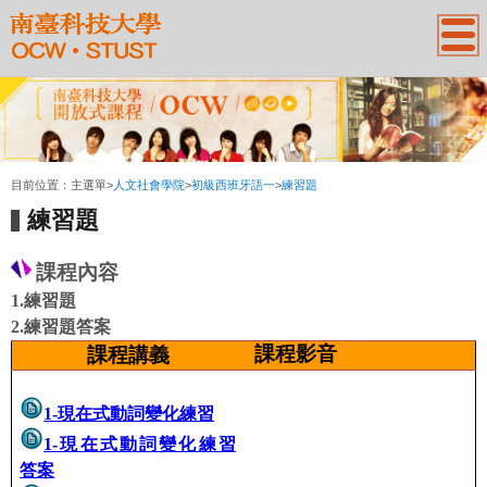
:::
目前位置：
主選單
>
人文社會學院
>
初級西班牙語一
>
練習題
練習題
課程內容
1.練習題
2.
練習題答案
課程影音
課程講義
1-現在式動詞變化練習
1-現在式動詞變化練習
答案