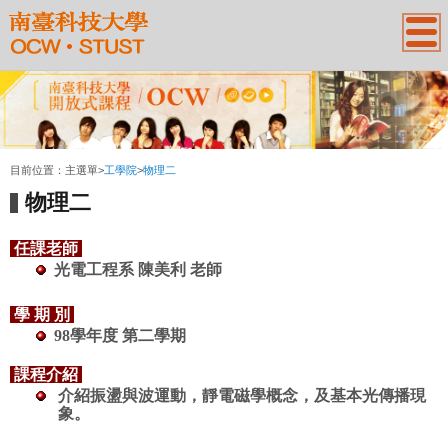
:::
目前位置：
主選單
>
工學院
>
物理二
物理二
任課老師
光電工程系
陳美利
老師
學 期 別
98學年度 第二學期
課程介紹
介紹振盪與波運動，靜電磁學概念，及基本光傳播現
象。