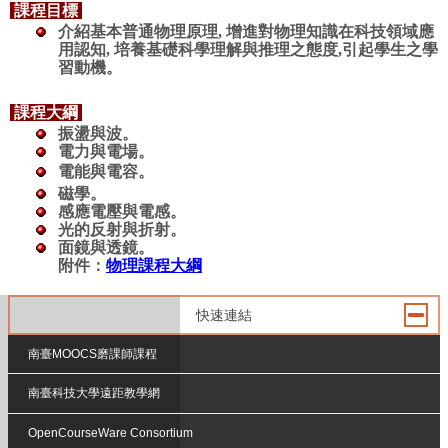
課程目標
介紹基本普通物理原理, 增進對物理知識在科技領域應
用認知, 培養基礎科學理解與推理之態度,引起學生之學
習動機。
課程大綱
振盪與波。
電力與電場。
電能與電容。
磁學。
感應電壓與電感。
光的反射與折射。
面鏡與透鏡。
附件：
物理課程大綱
快速連結
南臺MOOCS磨課師課程
南臺科技大學遠距教學網
OpenCourseWare Consortium