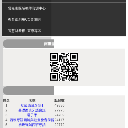
雲嘉南區域教學資源中心
教育部創用CC資訊網
智慧財產權--宣導專區
南臺開放式課程QRcode
熱門課程
排名
名稱
點閱數
1
初級西班牙語1
49836
2
基礎西班牙語會話
27973
3
電子學
24709
4
西班牙語圖解與動畫發音學習
24117
5
初級進階西班牙語
22772