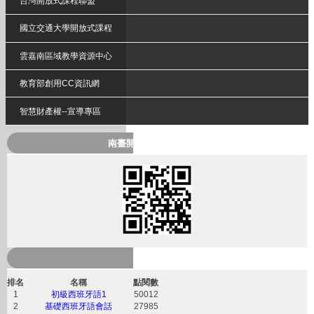
台灣開放式課程聯盟
國立交通大學開放式課程
雲嘉南區域教學資源中心
教育部創用CC資訊網
智慧財產權--宣導專區
南臺開放式課程QRcode
熱門課程
排名
名稱
點閱數
1
初級西班牙語1
50012
2
基礎西班牙語會話
27985