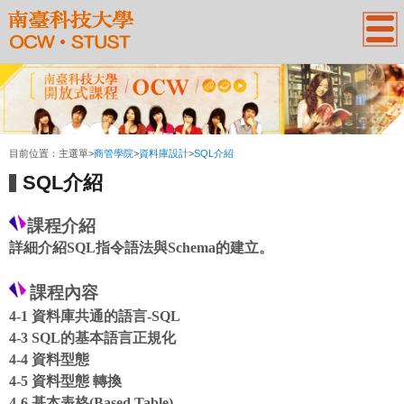
:::
目前位置：
主選單
>
商管學院
>
資料庫設計
>
SQL介紹
SQL介紹
課程介紹
詳細介紹SQL指令語法與Schema的建立
。
課程內容
4-1 資料庫共通的語言-SQL
4-3 SQL的基本語言正規化
4-4 資料型態
4-5 資料型態 轉換
4-6 基本表格(Based Table)