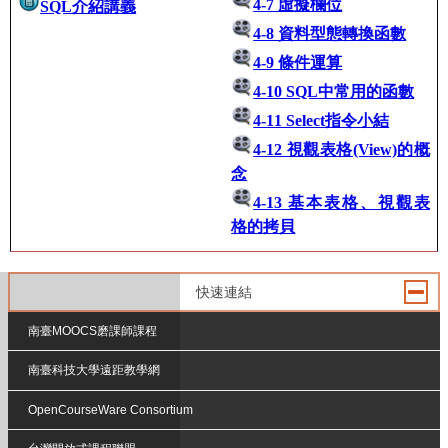
4-7 虛擬欄位
SQL介紹講義
4-8 資料型態轉換函數
4-9 條件運算
4-10 SQL中常用的函數
4-11 Select指令小結
4-12 視觀表格(View)的概
念
4-13 基本表格、視觀表
格的拷貝
快速連結
南臺MOOCS磨課師課程
南臺科技大學遠距教學網
OpenCourseWare Consortium