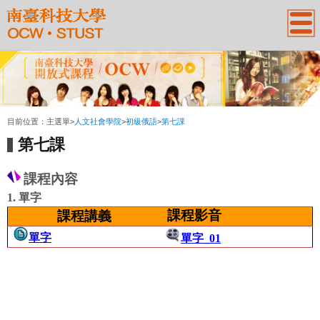
:::
目前位置：
主選單
>
人文社會學院
>
初級俄語
>
第七課
第七課
課程內容
1. 單字
課程影音
課程講義
單字
單字_01