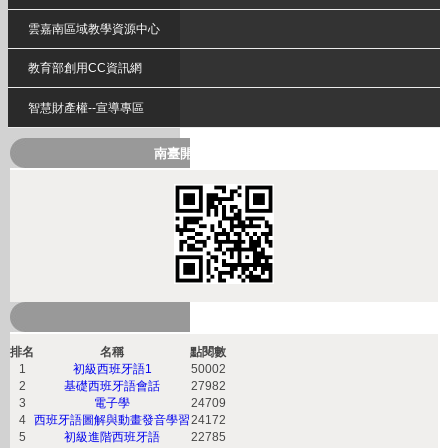
雲嘉南區域教學資源中心
教育部創用CC資訊網
智慧財產權--宣導專區
南臺開放式課程QRcode
熱門課程
排名
名稱
點閱數
1
初級西班牙語1
50002
2
基礎西班牙語會話
27982
3
電子學
24709
4
西班牙語圖解與動畫發音學習
24172
5
初級進階西班牙語
22785