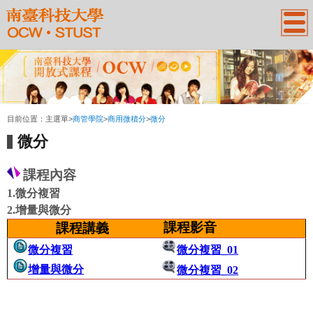
:::
目前位置：
主選單
>
商管學院
>
商用微積分
>
微分
微分
課程內容
1.
微分複習
2.增量與微分
課程影音
課程講義
微分複習
微分複習_01
增量與微分
微分複習_02