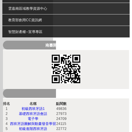
雲嘉南區域教學資源中心
教育部創用CC資訊網
智慧財產權--宣導專區
南臺開放式課程QRcode
熱門課程
排名
名稱
點閱數
1
初級西班牙語1
49836
2
基礎西班牙語會話
27973
3
電子學
24709
4
西班牙語圖解與動畫發音學習
24115
5
初級進階西班牙語
22772