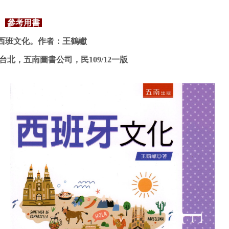
參考用書
西班文化。
作者：王鶴巘
台北，五南圖書公司，民
109/12
一版