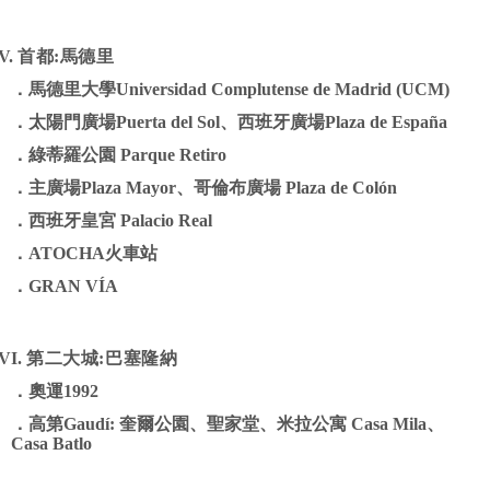
V.
首都
:
馬德里
．
馬德里大學
Universidad
Complutense de Madrid (UCM)
．
太陽門廣場
Puerta del Sol
、
西班牙
廣場
Plaza de España
．
綠蒂羅公園
Parque Retiro
．
主廣場
Plaza Mayor
、
哥倫布廣場
Plaza de Colón
．
西班牙皇宮
Palacio Real
．
ATOCHA
火車站
．
GRAN VÍA
VI.
第二大城
:
巴塞隆納
．
奧運
1992
．
高第
Gaudí:
奎爾公園
、
聖家堂、
米拉公寓
Casa Mila
、
Casa Batlo