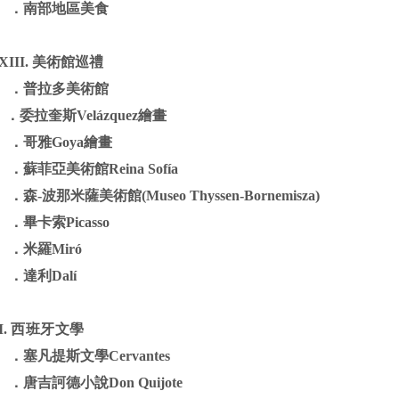
．
南部地區美食
XI
II.
美術館巡禮
．
普拉多美術館
．
委拉奎斯
Velázquez
繪畫
．
哥雅
Goya
繪畫
．
蘇菲亞美術館
Reina Sofía
．
森
-
波那米薩美術館
(Museo Thyssen-Bornemisza)
．
畢卡索
Picasso
．
米羅
Miró
．
達利
Dalí
I.
西班牙文學
．
塞凡提斯文學
Cervantes
．
唐吉訶德小說
Don Quijote