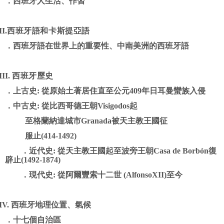
．
西班牙人生活、作習
II.
西班牙語和卡斯提亞語
．
西班牙語在世界上的重要性、中南美洲的西班牙語
III.
西班牙歷史
．
上古史
:
從原始土著居住直至公元
409
年日耳曼蠻族入侵
．
中古史
:
從比西哥德王朝
Visigodos
起
至格蘭納達城市
Granada
被天主教王國征
服止
(414-1492)
．
近代史
:
從天主教王國起至波旁王朝
Casa de Borbón
復
辟止
(1492-1874)
．
現代史
:
從阿爾豐索十二世
(AlfonsoXII)
至今
IV.
西班牙
地理位置、氣候
．
十七個自治區