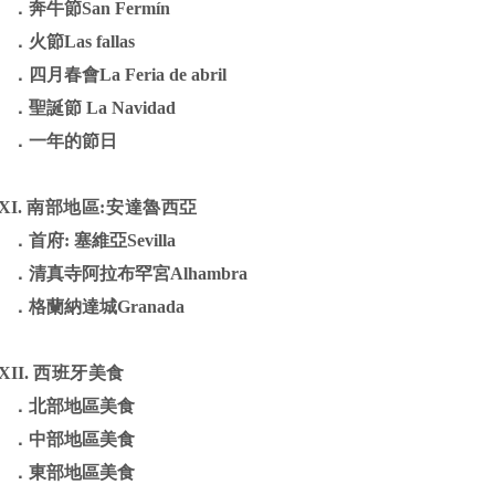
．
奔牛節
San Fermín
．
火節
Las fallas
．
四月春會
La Feria de abril
．
聖誕節
La Navidad
．
一年的節日
X
I.
南部地區
:
安達魯西亞
．
首府
:
塞維亞
Sevilla
．
清真寺阿拉布罕宮
Alhambra
．
格蘭納達城
Granada
X
II.
西班牙美食
．
北部地區美食
．
中部地區美食
．
東部地區美食