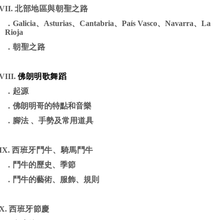
VI
I.
北部地區與朝聖之路
．
Galicia
、
Asturias
、
Cantabria
、
País Vasco
、
Navarra
、
La
Rioja
．
朝聖之路
V
III.
佛朗明歌舞蹈
．
起源
．
佛朗明哥的特點和音樂
．
腳法
、手勢及常用道具
IX.
西班牙鬥牛、騎馬鬥牛
．
鬥牛
的
歷史、
季節
．
鬥牛的藝術、服飾、規則
X.
西班牙節慶