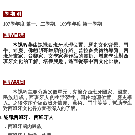
學
期
別
107
學年度
第一、二學期、
109
學年度 第一學期
課程目標
本課程
藉由認識西班牙地理位置、歷史文化背景、鬥
牛、節慶、佛朗明哥舞蹈的介紹、普拉多美術館導覽、西
班牙畫家、音樂家、文學家與作品的賞析、增進學生對西
班牙文化的了解、培養興趣，進而從事中西文化比較。
課程大綱
本課程主要分為
20
個單元，先簡介西班牙國家、國旗、
民族組成，西班牙人的生活習性，再由地理位置、歷史導
入。之後依序介紹西班牙節慶、藝術、鬥牛等等，幫助學生
對西班牙文化各方面有深入的了解。
I.
認識西班牙、西班牙人
．
西班牙國內民族