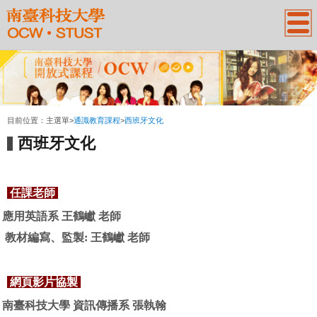
:::
目前位置：
主選單
>
通識教育課程
>
西班牙文化
西班牙文化
任課老師
應用英語系
王鶴巘
老師
教材編寫、監製
:
王鶴巘
老師
網頁影片協製
南臺科技大學
資訊傳播
系
張
執翰