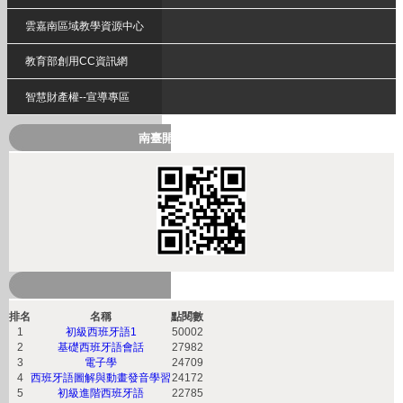
雲嘉南區域教學資源中心
教育部創用CC資訊網
智慧財產權--宣導專區
南臺開放式課程QRcode
熱門課程
排名
名稱
點閱數
1
初級西班牙語1
50002
2
基礎西班牙語會話
27982
3
電子學
24709
4
西班牙語圖解與動畫發音學習
24172
5
初級進階西班牙語
22785