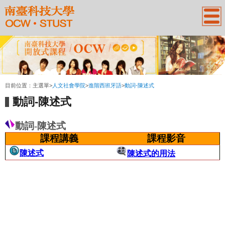
:::
目前位置：
主選單
>
人文社會學院
>
進階西班牙語
>
動詞-陳述式
動詞-陳述式
動詞-陳述式
課程講義
課程影音
陳述式
陳述式的用法