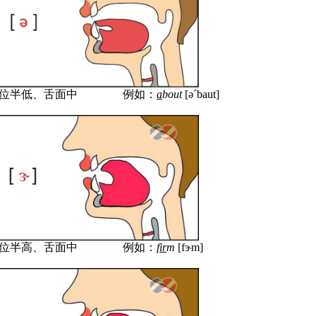
位
半
低、
舌面
中
例如：
a
bout
[
ə´
baut]
位
半
高、
舌面
中
例如：
f
ir
m
[f
ɝ
m]