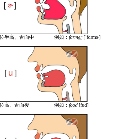
位
半
高、
舌面
中
例如：
farm
er
[
´
f
ɑ
r
m
ɚ
]
位
高
、
舌面後
例如：
f
oo
d
[fud]