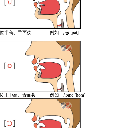
位
半
高、
舌面後
例如：
p
u
t
[p
t]
ʊ
位正中高、
舌面後
例如：
h
o
me
[hom]