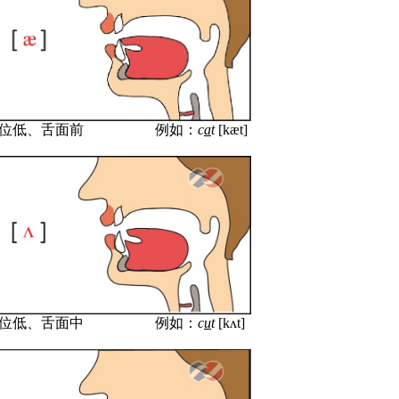
位低、
舌面前
例如：
c
a
t
[k
æ
t]
位低、
舌面
中
例如：
c
u
t
[k
ʌ
t]