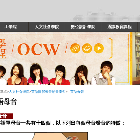
工學院
人文社會學院
數位設計學院
通識教育課程
選單
>
人文社會學院
>
英語圖解發音動畫學習
>
II.英語母音
英語母音
母音」
英語單母音一共有
十四
個，以下列出每個母音發音的特徵：