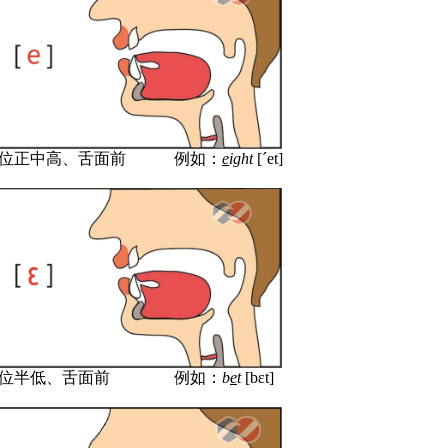
位正中高、
舌面前
例如：
e
ight
[
´
et]
位
半
低、
舌面前
例如：
b
e
t
[b
ɛ
t]