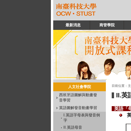
:::
最新消息
商管學院
:::
:::
目前位置：
主
人文社會學院
II.
西班牙語圖解與動畫發
音學習
英語圖解發音動畫學習
英語「
I.英語字母表與發音例
字
II.英語母音