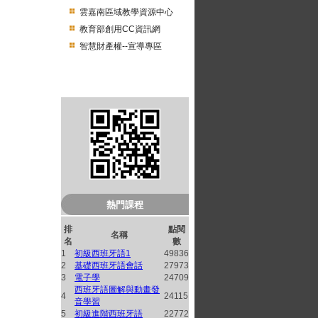
雲嘉南區域教學資源中心
教育部創用CC資訊網
智慧財產權--宣導專區
南臺開放式課程QRcode
熱門課程
排
點閱
名稱
名
數
1
初級西班牙語1
49836
2
基礎西班牙語會話
27973
3
電子學
24709
西班牙語圖解與動畫發
4
24115
音學習
5
初級進階西班牙語
22772