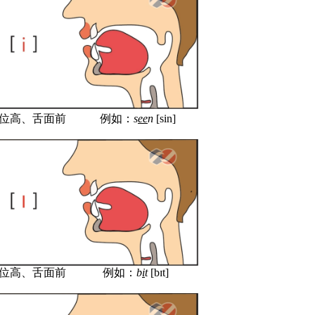
位高、
舌面前
例如：
s
ee
n
[sin]
位高、
舌面前
例如：
b
i
t
[b
ɪ
t]