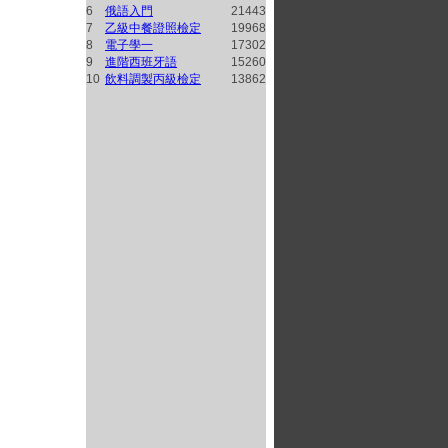
6
俄語入門
21443
7
乙級中餐證照檢定
19968
8
電子學一
17302
9
進階西班牙語
15260
10
飲料調製丙級檢定
13862