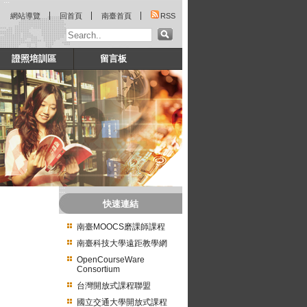
:::
網站導覽
回首頁
南臺首頁
RSS
證照培訓區
留言板
:::
快速連結
南臺MOOCS磨課師課程
南臺科技大學遠距教學網
OpenCourseWare
Consortium
台灣開放式課程聯盟
國立交通大學開放式課程