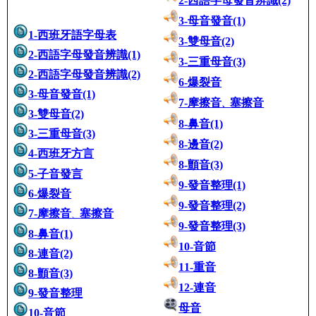
2-
西語字母發音辨識(2)
3-
母音發音
(1)
1-
西班牙語字母表
3-
雙母音
(2)
2-
西語字母發音辨識
(1)
3-
三重母音(3)
2-
西語字母發音辨識
(2)
6-
爆裂音
3-
母音發音
(1)
7-
摩擦音
塞擦音
、
3-雙母
音
(2)
8
-鼻音
(1)
3-三重母
音
(3)
8-
邊音(2)
4-西班牙方言
8-
顫音(3)
5-子
音
發言
9-
發音整理(1)
6-爆裂音
9-
發音整理(2)
7-摩擦
音
塞擦音
、
9-
發音整理(3)
8-鼻
音
(1)
10-
音節
8-
連音
(2)
11-重
音
8-
顫音
(3)
12-
連音
9-發
音整理
母音
10-
音節