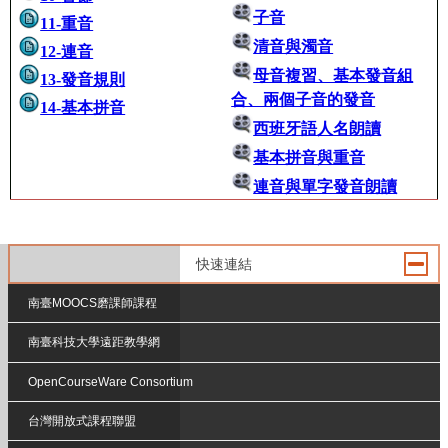
子音
11-重音
清音與濁音
12-連音
母音複習、基本發音組
13-發
音規則
合、兩個子
音的發音
14-基本拼音
西班牙語人名朗讀
基本拼音與重音
連音與單字發音朗讀
快速連結
南臺MOOCS磨課師課程
南臺科技大學遠距教學網
OpenCourseWare Consortium
台灣開放式課程聯盟