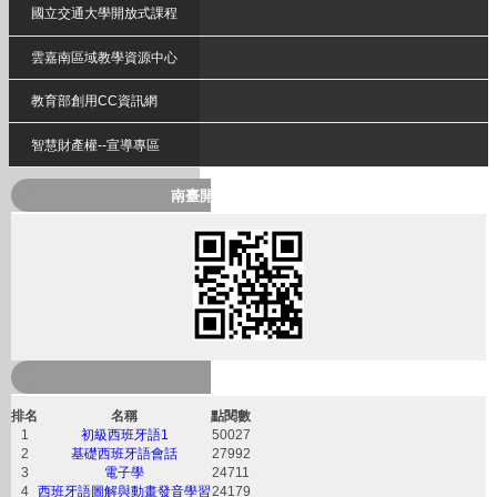
國立交通大學開放式課程
雲嘉南區域教學資源中心
教育部創用CC資訊網
智慧財產權--宣導專區
南臺開放式課程QRcode
熱門課程
排名
名稱
點閱數
1
初級西班牙語1
50027
2
基礎西班牙語會話
27992
3
電子學
24711
4
西班牙語圖解與動畫發音學習
24179