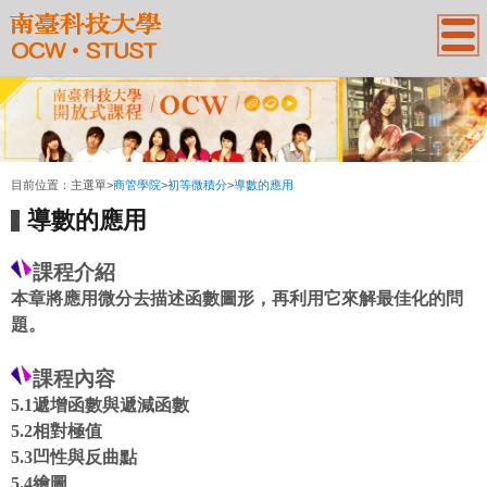
:::
目前位置：
主選單
>
商管學院
>
初等微積分
>
導數的應用
導數的應用
課程介紹
本章將應用微分去描述函數圖形，再利用它來解最佳化的問
題。
課程內容
5.1遞增函數與遞減函數
5.2相對極值
5.3凹性與反曲點
5.4繪圖