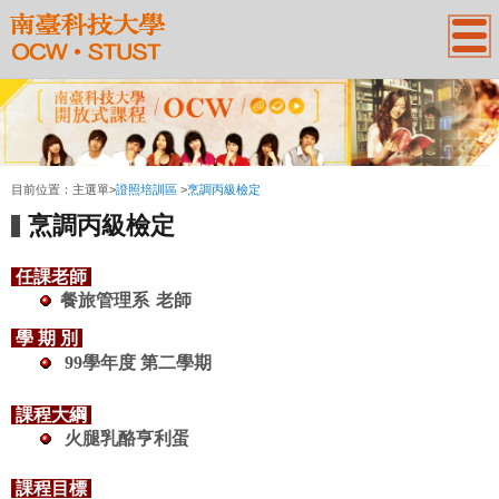
:::
目前位置：
主選單
>
證照培訓區
>
烹調丙級檢定
烹調丙級檢定
任課老師
餐旅管理系
老師
學 期 別
99學年度 第二學期
課程大綱
火腿乳酪亨利蛋
課程目標