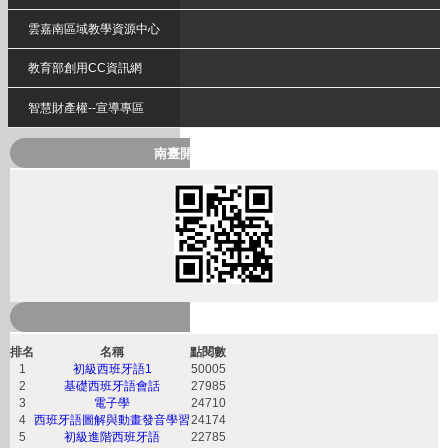
雲嘉南區域教學資源中心
教育部創用CC資訊網
智慧財產權--宣導專區
南臺開放式課程QRcode
熱門課程
排名
名稱
點閱數
1
初級西班牙語1
50005
2
基礎西班牙語會話
27985
3
電子學
24710
4
西班牙語圖解與動畫發音學習
24174
5
初級進階西班牙語
22785