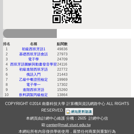
熱門課程
排名
名稱
點閱數
1
初級西班牙語1
49836
2
基礎西班牙語會話
27973
3
電子學
24709
4
西班牙語圖解與動畫發音學習
24116
5
初級進階西班牙語
22772
6
俄語入門
21443
7
乙級中餐證照檢定
19969
8
電子學一
17302
9
進階西班牙語
15260
10
飲料調製丙級檢定
13864
:::
COPYRIGHT ©2014 南臺科技大學 計算機與資訊網路中心 ALL RIGHTS
RESERVED
.
本網頁由計網中心維護 分機：2605 計網中心信
箱:
center@mail.stust.edu.tw
本網站所有內容僅供學術使用，嚴禁任何商業與重製行為