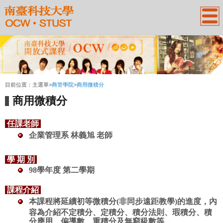
:::
目前位置：
主選單
>
商管學院
>
商用微積分
商用微積分
任課老師
企業管理系
林義旭
老師
學 期 別
98學年度 第二學期
課程介紹
本課程將延續初等微積分(非同步遠距教學)的進度，內
容為介紹不定積分、定積分、積分法則、瑕積分、積
分應用、偏導數、重積分及無窮級數等。