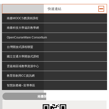
快速連結
南臺MOOCS磨課師課程
南臺科技大學遠距教學網
OpenCourseWare Consortium
台灣開放式課程聯盟
國立交通大學開放式課程
雲嘉南區域教學資源中心
教育部創用CC資訊網
智慧財產權--宣導專區
南臺開放式課程QRcode