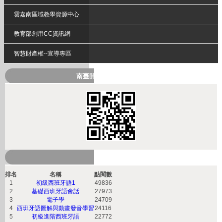
雲嘉南區域教學資源中心
教育部創用CC資訊網
智慧財產權--宣導專區
南臺開放式課程QRcode
熱門課程
排名
名稱
點閱數
1
初級西班牙語1
49836
2
基礎西班牙語會話
27973
3
電子學
24709
4
西班牙語圖解與動畫發音學習
24116
5
初級進階西班牙語
22772