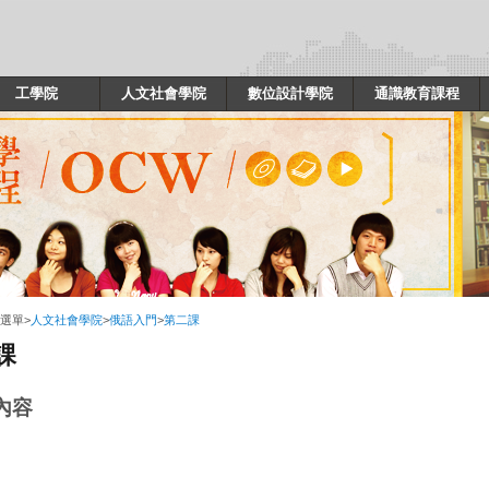
工學院
人文社會學院
數位設計學院
通識教育課程
選單
>
人文社會學院
>
俄語入門
>
第二課
課
內容