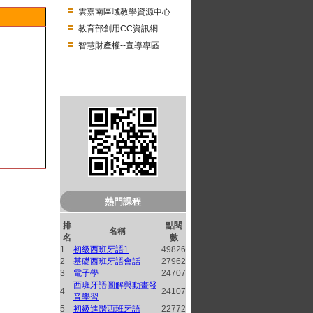
雲嘉南區域教學資源中心
教育部創用CC資訊網
智慧財產權--宣導專區
南臺開放式課程QRcode
熱門課程
排
點閱
名稱
名
數
1
初級西班牙語1
49826
2
基礎西班牙語會話
27962
3
電子學
24707
西班牙語圖解與動畫發
4
24107
音學習
5
初級進階西班牙語
22772