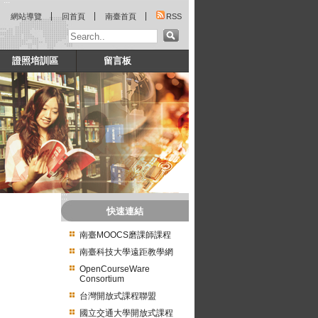
:::
網站導覽
回首頁
南臺首頁
RSS
證照培訓區
留言板
:::
快速連結
南臺MOOCS磨課師課程
南臺科技大學遠距教學網
OpenCourseWare
Consortium
台灣開放式課程聯盟
國立交通大學開放式課程