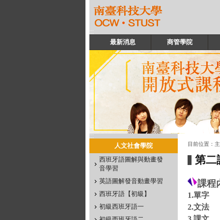
:::
最新消息
商管學院
:::
:::
目前位置：
主
人文社會學院
第二
西班牙語圖解與動畫發
音學習
英語圖解發音動畫學習
課程
西班牙語【初級】
1.單字
初級西班牙語一
2.文法
3.課文
初級西班牙語二