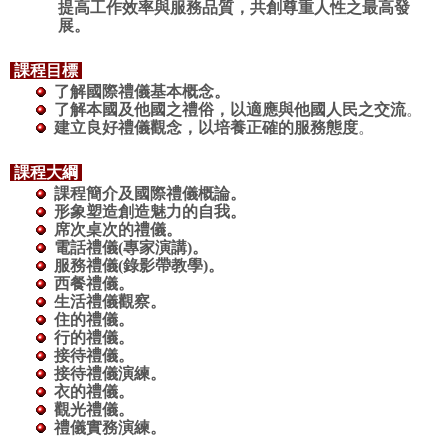
提高工作效率與服務品質，共創尊重人性之最高發
展。
課程目標
了解國際禮儀基本概念
。
了解本國及他國之禮俗，以適應與他國人民之交流
。
建立良好禮儀觀念，以培養正確的服務態度
。
課程大綱
課程簡介及國際禮儀概論
。
形象塑造創造魅力的自我
。
席次桌次的禮儀
。
電話禮儀(專家演講)
。
服務禮儀(錄影帶教學)
。
西餐禮儀。
生活禮儀觀察。
住的禮儀。
行的禮儀。
接待禮儀。
接待禮儀演練。
衣的禮儀。
觀光禮儀。
禮儀實務演練。