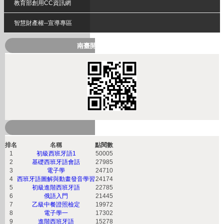
教育部創用CC資訊網
智慧財產權--宣導專區
南臺開放式課程QRcode
熱門課程
排名
名稱
點閱數
1
初級西班牙語1
50005
2
基礎西班牙語會話
27985
3
電子學
24710
4
西班牙語圖解與動畫發音學習
24174
5
初級進階西班牙語
22785
6
俄語入門
21445
7
乙級中餐證照檢定
19972
8
電子學一
17302
9
進階西班牙語
15278