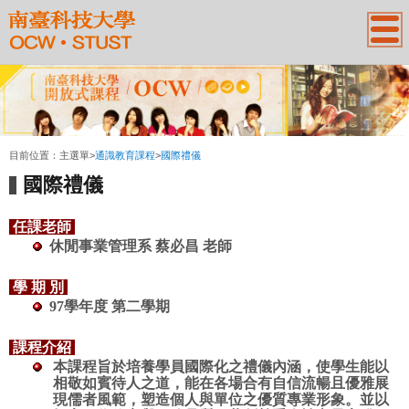
:::
目前位置：
主選單
>
通識教育課程
>
國際禮儀
國際禮儀
任課老師
休閒事業管理系
蔡必昌
老師
學 期 別
97學年度 第二學期
課程介紹
本課程旨於培養學員國際化之禮儀內涵，使學生能以
相敬如賓待人之道，能在各場合有自信流暢且優雅展
現儒者風範，塑造個人與單位之優質專業形象。並以