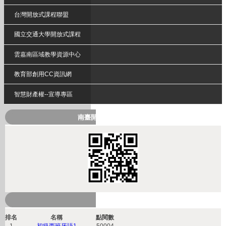
台灣開放式課程聯盟
國立交通大學開放式課程
雲嘉南區域教學資源中心
教育部創用CC資訊網
智慧財產權--宣導專區
南臺開放式課程QRcode
熱門課程
排名
名稱
點閱數
1
初級西班牙語1
50004