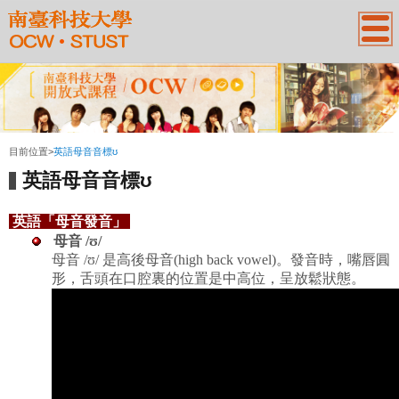
:::
目前位置
>
英語母音音標ʊ
英語母音音標ʊ
英語「母音發音」
母音
/ʊ/
母音
/
ʊ
/
是
高後母音
(high back vowel)
。
發音時，
嘴唇圓
形
，舌頭在口腔裏的位置是
中
高位，呈放鬆狀態
。