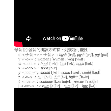
母音
[
]
發音的
拼讀
方式有下列幾種可能性：
ʊ
u
＜子音
+
+
子音＞：
b
u
sh
[b
ʃ
]
,
p
u
sh
[p
ʃ
],
p
u
t
[p
t
]
ʊ
ʊ
ʊ
ʊ
v
＜
-o-
＞：
w
o
man
[´w
m
ə
n
]
,
w
o
lf
[w
lf
]
ʊ
ʊ
w
＜
-oo-
＞：
b
oo
k
[b
k
]
,
l
oo
k
[l
k
]
,
h
oo
k
[h
k
]
ʊ
ʊ
ʊ
x
＜
-oor-
＞：
p
oor
[p
r]
ʊ
y
＜
-ou-
＞：
sh
ou
ld
[ʃ
d
]
,
w
ou
ld
[w
d
]
,
c
ou
ld
[k
d]
ʊ
ʊ
ʊ
z
＜
-u-
＞：
b
u
ll
[b
l
]
,
f
u
ll
[f
l
]
,
b
u
llet
[´b
l
ɪ
t]
ʊ
ʊ
ʊ
{
＜
-ue-
＞：
contin
ue
[kən´t
ɪ
nj
]
、
resc
ue
[´rɛskj
]
ʊ
ʊ
|
＜
-ure-
＞：
ass
ure
[ə´ʃ
r
]
、
s
ure
[ʃ
r
]
、
l
ure
[l
r]
ʊ
ʊ
ʊ