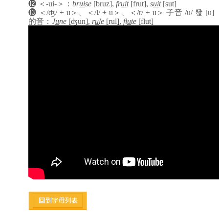
⓬
＜
-ui-
＞：
br
ui
se
[bruz
]
,
fr
ui
t
[frut
]
,
s
ui
t
[sut]
⓭
＜
/ʤ/ + u
＞
、
＜
/l/ + u
＞
、
＜
/r/ + u
＞
子音
/u/
發
[u]
的音
：
J
u
ne
[ʤun
],
r
u
le
[rul
],
fl
u
te
[flut]