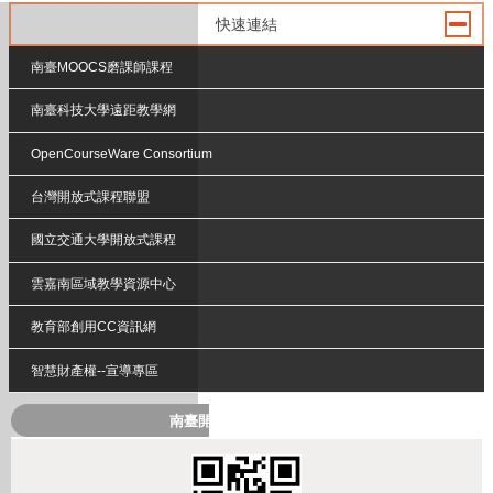
快速連結
南臺MOOCS磨課師課程
南臺科技大學遠距教學網
OpenCourseWare Consortium
台灣開放式課程聯盟
國立交通大學開放式課程
雲嘉南區域教學資源中心
教育部創用CC資訊網
智慧財產權--宣導專區
南臺開放式課程QRcode