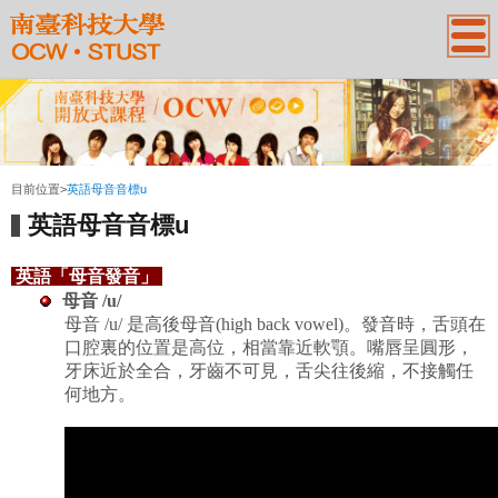
:::
目前位置
>
英語母音音標u
英語母音音標u
英語「母音發音」
母音
/
u
/
母音
/u/
是高後母音
(high back vowel)
。
發音時，舌頭在
口腔裏的位置是高位，相當靠近
軟顎。嘴唇呈圓形，
牙床近於全合，牙齒不可見，舌尖往後縮，不接觸任
何地方。