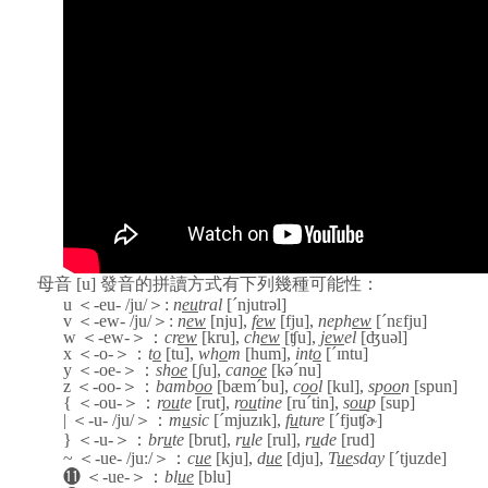
母音
[
u
]
發音的
拼讀
方式有下列幾種可能性：
u
＜
-eu- /ju/
＞
:
n
eu
tral
[´njutrəl]
v
＜
-ew- /ju/
＞
:
n
ew
[nju
]
,
f
ew
[fju
]
,
neph
ew
[´n
ɛ
fju]
w
＜
-ew-
＞：
cr
ew
[kru
]
,
ch
ew
[ʧu
]
,
j
ew
el
[ʤuəl]
x
＜
-o-
＞：
t
o
[tu
]
,
wh
o
m
[hum
]
,
int
o
[´
ɪ
ntu]
y
＜
-oe-
＞：
sh
oe
[ʃu
]
,
can
oe
[kə´nu]
z
＜
-oo-
＞：
bamb
oo
[b
æ
m´bu
]
,
c
oo
l
[kul
]
,
sp
oo
n
[spun]
{
＜
-ou-
＞：
r
ou
te
[rut
]
,
r
ou
tine
[ru´tin
]
,
s
ou
p
[sup]
|
＜
-u- /ju/
＞：
m
u
sic
[´mjuz
ɪ
k
],
f
u
ture
[´fjuʧɚ]
}
＜
-u-
＞：
br
u
te
[brut
]
,
r
u
le
[rul
],
r
u
de
[rud]
~
＜
-ue- /ju:/
＞：
c
ue
[kju
]
,
d
ue
[dju
]
,
T
ue
sday
[´tjuzde]
⓫
＜
-ue-
＞：
bl
ue
[blu]