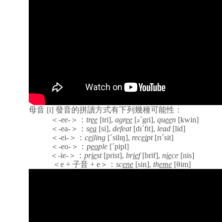
母音
[i]
發音的拼讀方式有下列幾種可能性：
＜
-ee-
＞：
tr
ee
[tri
]
,
agr
ee
[
´gri
]
,
qu
ee
n
[kwin]
ə
＜
-ea-
＞：
s
ea
[si
]
,
defeat
[dɪ´fit
]
,
lead
[lid]
＜
-ei-
＞：
c
ei
ling
[´silɪŋ
],
rec
ei
pt
[rɪ´sit]
＜
-eo-
＞：
p
eo
ple
[´pipl]
＜
-ie-
＞：
pr
ie
st
[prist
],
br
ie
f
[brif
]
,
n
ie
ce
[nis]
＜
e +
子音
+ e
＞：
sc
ene
[sin
]
,
th
eme
[
θ
im]