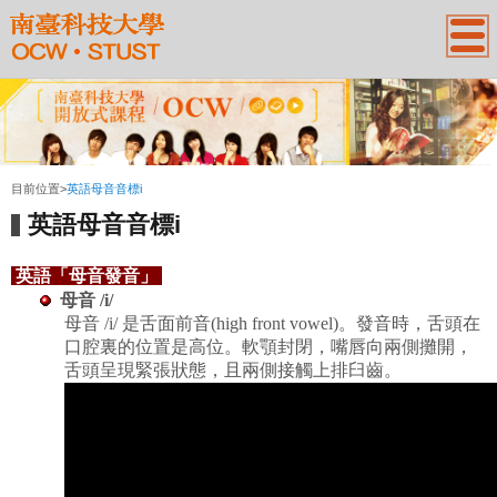
:::
目前位置
>
英語母音音標i
英語母音音標i
英語「母音發音」
母音
/i/
母音
/i/
是舌面前音
(high front vowel)
。
發音時，舌頭在
口腔裏的位置是高位
。軟顎封閉，嘴唇向兩側攤開，
舌頭呈現緊張狀態
，且兩側接觸上排臼齒
。